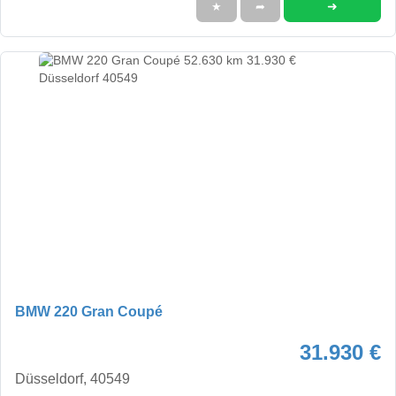
➜
★
➦
BMW 220 Gran Coupé
31.930 €
Düsseldorf, 40549