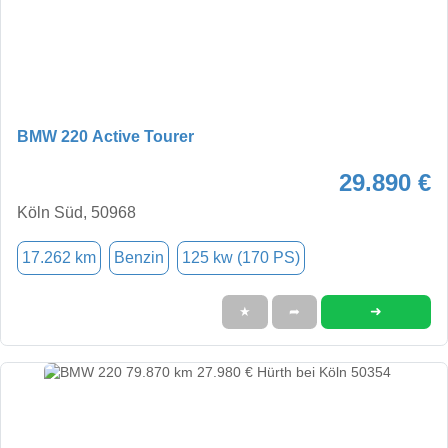
BMW 220 Active Tourer
29.890 €
Köln Süd, 50968
17.262 km
Benzin
125 kw (170 PS)
➜
★
➦