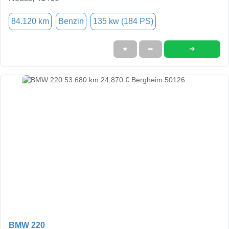
84.120 km
Benzin
135 kw (184 PS)
➜
★
➦
BMW 220