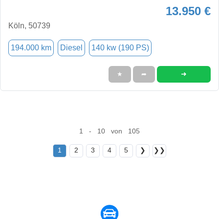
13.950 €
Köln, 50739
194.000 km
Diesel
140 kw (190 PS)
➜
★
➦
1 - 10 von 105
1
2
3
4
5
❯
❯❯