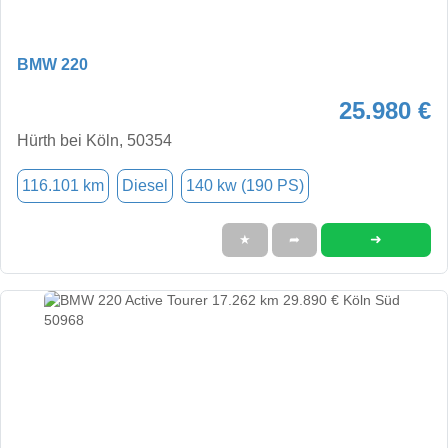
BMW 220
25.980 €
Hürth bei Köln, 50354
116.101 km
Diesel
140 kw (190 PS)
➜
★
➦