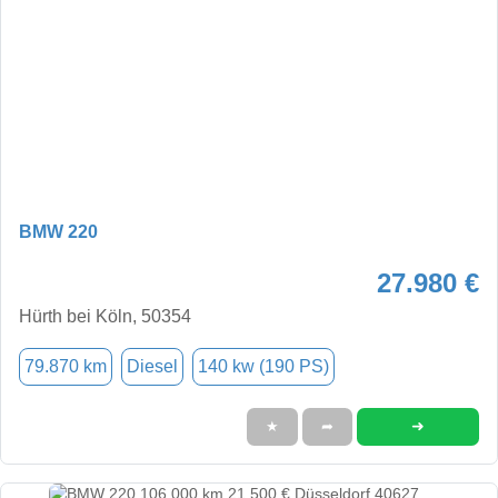
BMW 220
27.980 €
Hürth bei Köln, 50354
79.870 km
Diesel
140 kw (190 PS)
➜
★
➦