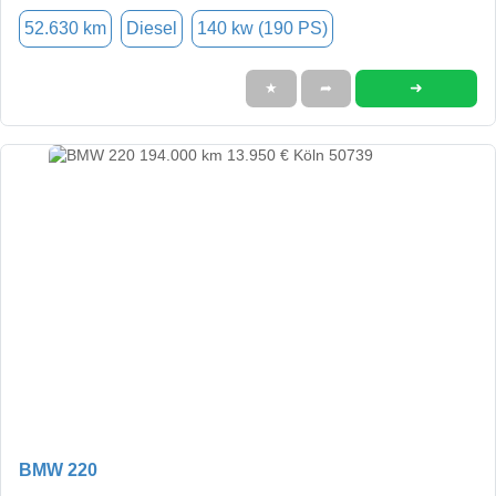
52.630 km
Diesel
140 kw (190 PS)
➜
★
➦
BMW 220