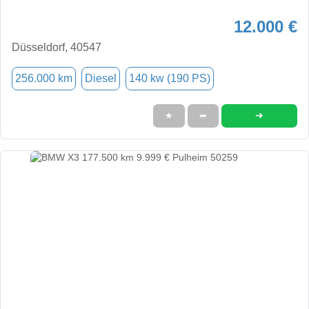
12.000 €
Düsseldorf, 40547
256.000 km
Diesel
140 kw (190 PS)
➜
★
➦