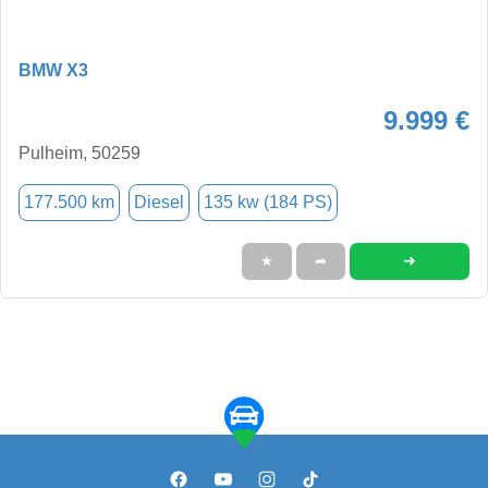
BMW X3
9.999 €
Pulheim, 50259
177.500 km
Diesel
135 kw (184 PS)
➜
★
➦