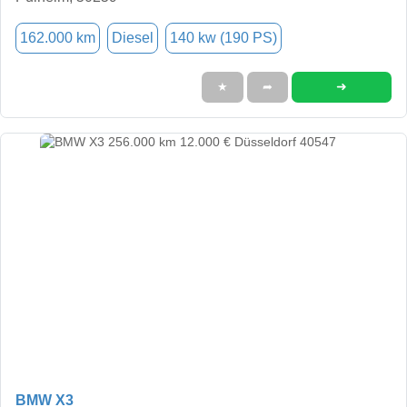
162.000 km
Diesel
140 kw (190 PS)
➜
★
➦
BMW X3