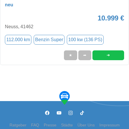
neu
10.999 €
Neuss, 41462
112.000 km
Benzin Super
100 kw (136 PS)
➜
★
➦
Ratgeber
FAQ
Presse
Städte
Über Uns
Impressum