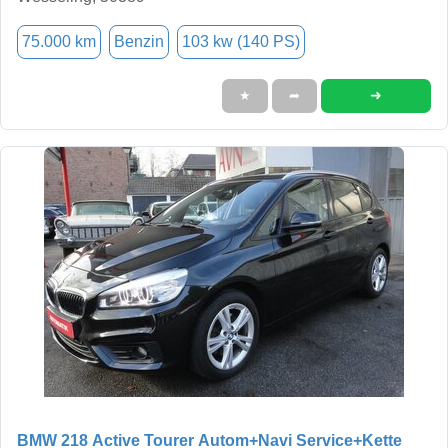
75.000 km
Benzin
103 kw (140 PS)
➜
★
➦
BMW 218 Active Tourer Autom+Navi Service+Kette