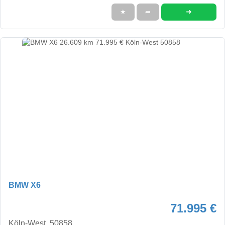
➜
★
➦
BMW X6
71.995 €
Köln-West, 50858