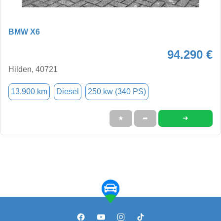
BMW X6
94.290 €
Hilden, 40721
13.900 km
Diesel
250 kw (340 PS)
➜
★
➦