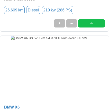
26.609 km
Diesel
210 kw (286 PS)
➜
★
➦
BMW X6