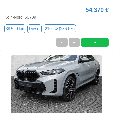
54.370 €
Köln-Nord, 50739
38.520 km
Diesel
210 kw (286 PS)
➜
★
➦