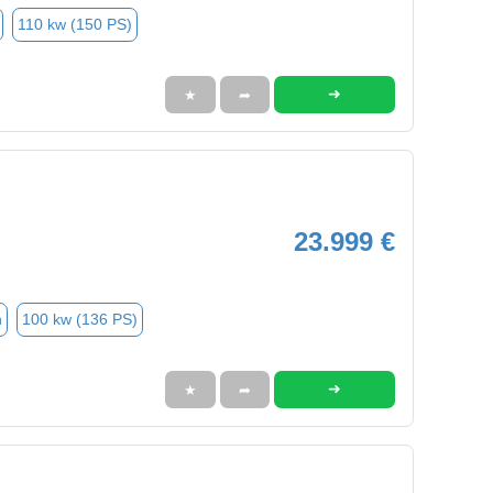
110 kw (150 PS)
➜
★
➦
23.999 €
n
100 kw (136 PS)
➜
★
➦