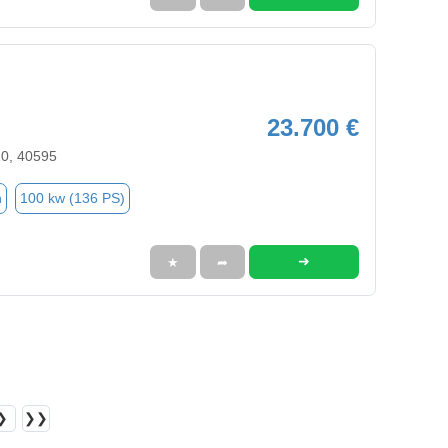
23.700 €
10, 40595
n
100 kw (136 PS)
➜
★
➦
❯
❯❯