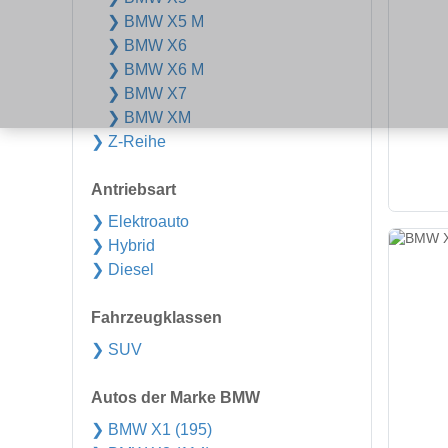
❯ BMW X5 M
❯ BMW X6
❯ BMW X6 M
❯ BMW X7
❯ BMW XM
❯ Z-Reihe
Antriebsart
❯ Elektroauto
❯ Hybrid
❯ Diesel
Fahrzeugklassen
❯ SUV
Autos der Marke BMW
❯ BMW X1 (195)