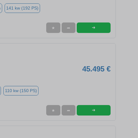
n
141 kw (192 PS)
➜
★
➦
45.495 €
110 kw (150 PS)
➜
★
➦