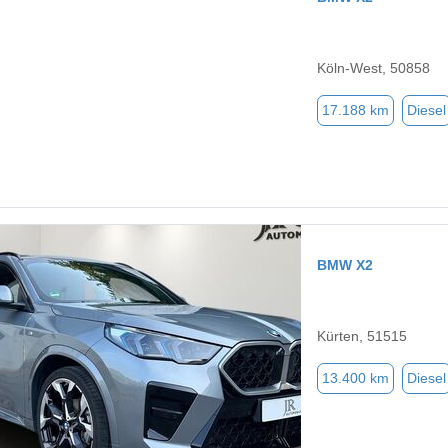
Köln-West, 50858
17.188 km
Diesel
BMW X2
Kürten, 51515
13.400 km
Diesel