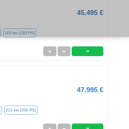
45.495 €
110 kw (150 PS)
➜
★
➦
47.995 €
n
221 kw (300 PS)
➜
★
➦