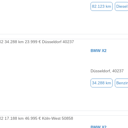
82.123 km
Diesel
BMW X2
Düsseldorf, 40237
34.288 km
Benzi
BMW X2