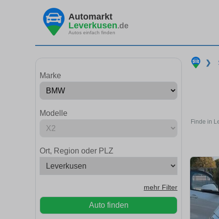
Automarkt
Leverkusen
.de
Autos einfach finden
❯
Marke
Modelle
Finde in L
Ort, Region oder PLZ
mehr Filter
Auto finden