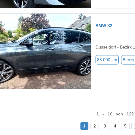
BMW X2
Düsseldorf - Bezirk 
88.000 km
Benzi
1 - 10 von 122
1
2
3
4
5