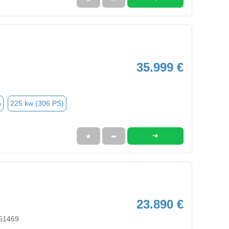
35.999 €
n
225 kw (306 PS)
➜
★
➦
23.890 €
 51469