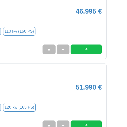
46.995 €
110 kw (150 PS)
➜
★
➦
51.990 €
120 kw (163 PS)
➜
★
➦