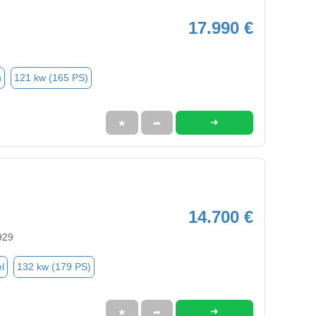
17.990 €
n
121 kw (165 PS)
➜
★
➦
14.700 €
929
l
132 kw (179 PS)
➜
★
➦