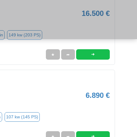
16.500 €
in
149 kw (203 PS)
➜
★
➦
6.890 €
n
107 kw (145 PS)
➜
★
➦