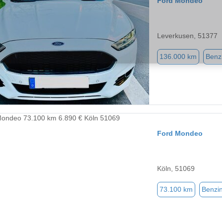
Ford Mondeo
Leverkusen, 51377
136.000 km
Benz
Ford Mondeo
Köln, 51069
73.100 km
Benzi