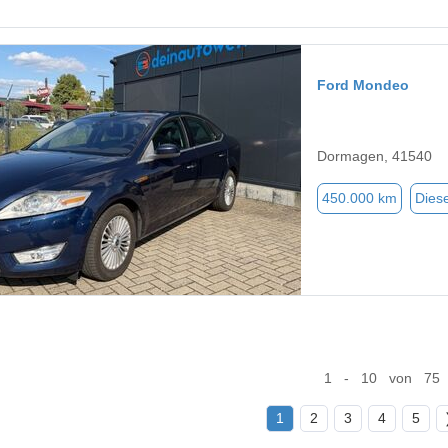
Ford Mondeo
Dormagen, 41540
450.000 km
Diese
1 - 10 von 75
1
2
3
4
5