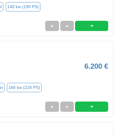
l
140 kw (190 PS)
➜
★
➦
6.200 €
in
166 kw (226 PS)
➜
★
➦