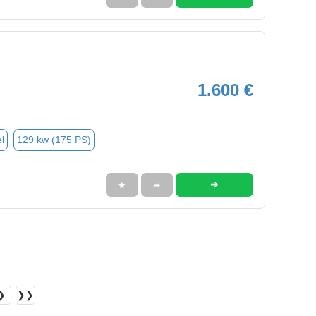
1.600 €
l
129 kw (175 PS)
➜
★
➦
❯
❯❯