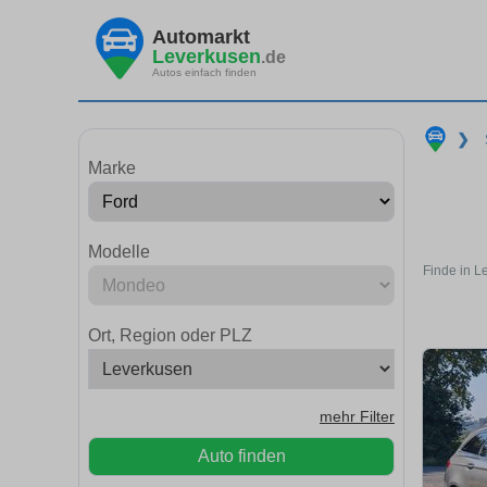
Automarkt
Leverkusen
.de
Autos einfach finden
❯
Marke
Modelle
Finde in L
Ort, Region oder PLZ
mehr Filter
Auto finden