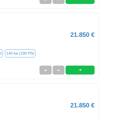
21.850 €
l
140 kw (190 PS)
➜
★
➦
21.850 €