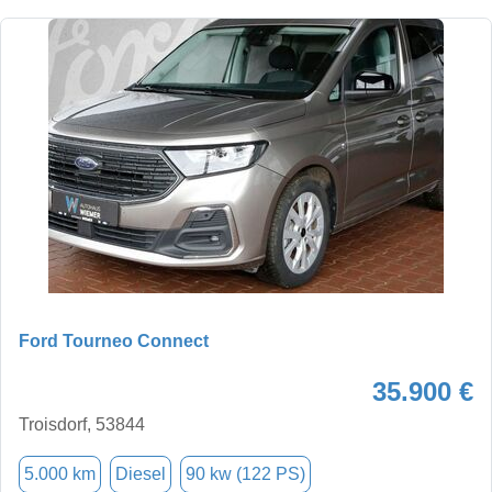
Ford Tourneo Connect
35.900 €
Troisdorf, 53844
5.000 km
Diesel
90 kw (122 PS)