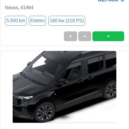
Neuss, 41464
5.500 km
Elektro
160 kw (218 PS)
➜
★
➦