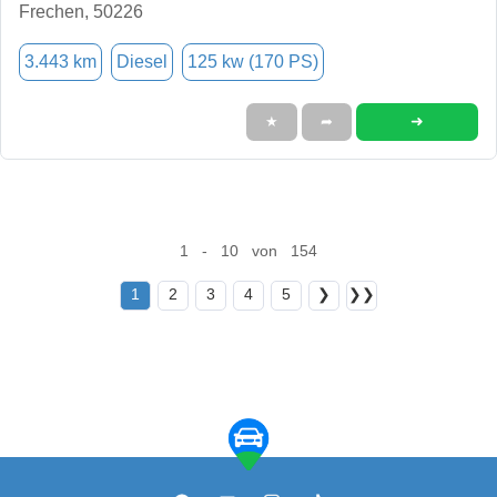
Frechen, 50226
3.443 km
Diesel
125 kw (170 PS)
➜
★
➦
1 - 10 von 154
1
2
3
4
5
❯
❯❯