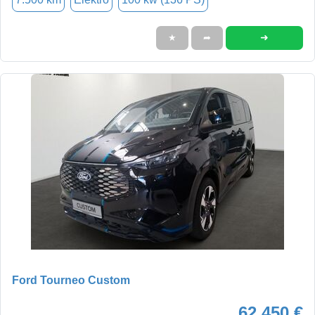
➜
★
➦
Ford Tourneo Custom
62.450 €