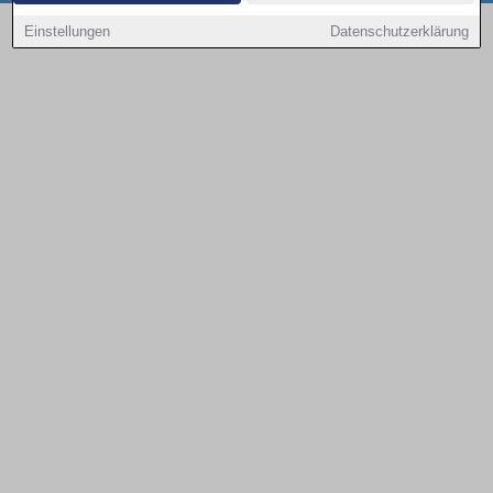
Copyright © 2000 - 2026 | 1A Infosysteme GmbH | Content by: 1a-sites-autos
Einstellungen
Datenschutzerklärung
09.08.2026