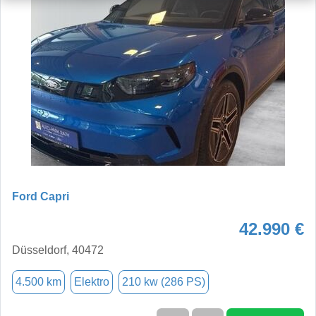
Ford Capri
42.990 €
Düsseldorf, 40472
4.500 km
Elektro
210 kw (286 PS)