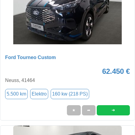
Ford Tourneo Custom
62.450 €
Neuss, 41464
5.500 km
Elektro
160 kw (218 PS)
➜
★
➦