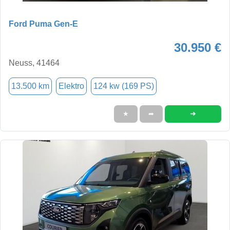
Ford Puma Gen-E
30.950 €
Neuss, 41464
13.500 km
Elektro
124 kw (169 PS)
➜
★
➦