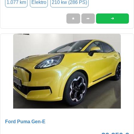
1.077 km
Elektro
210 kw (286 PS)
➜
★
➦
Ford Puma Gen-E