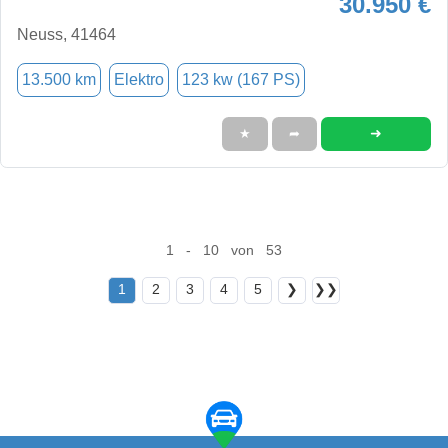
30.950 €
Neuss, 41464
13.500 km
Elektro
123 kw (167 PS)
➜
★
➦
1 - 10 von 53
1
2
3
4
5
❯
❯❯