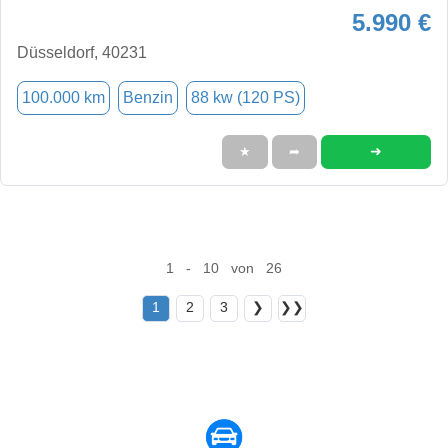
5.990 €
Düsseldorf, 40231
100.000 km
Benzin
88 kw (120 PS)
➜
★
➦
1 - 10 von 26
1
2
3
❯
❯❯