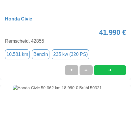
Honda Civic
41.990 €
Remscheid, 42855
10.581 km
Benzin
235 kw (320 PS)
➜
★
➦