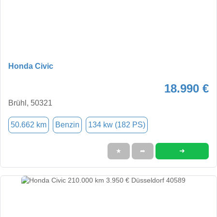
Honda Civic
18.990 €
Brühl, 50321
50.662 km
Benzin
134 kw (182 PS)
➜
★
➦