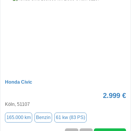
Honda Civic
2.999 €
Köln, 51107
165.000 km
Benzin
61 kw (83 PS)