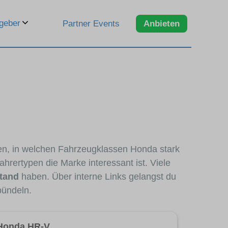
geber
Partner Events
Anbieten
ren, in welchen Fahrzeugklassen Honda stark
hrertypen die Marke interessant ist. Viele
tand
haben. Über interne Links gelangst du
bündeln.
Honda HR-V