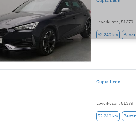
Cupra Leon
Leverkusen, 51379
52.240 km
Benzi
Cupra Leon
Leverkusen, 51379
52.240 km
Benzi