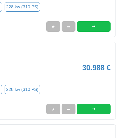
n
228 kw (310 PS)
➜
★
➦
30.988 €
n
228 kw (310 PS)
➜
★
➦