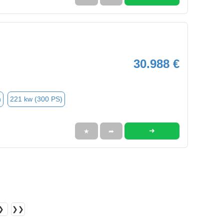
30.988 €
n
221 kw (300 PS)
➜
★
➦
❯
❯❯