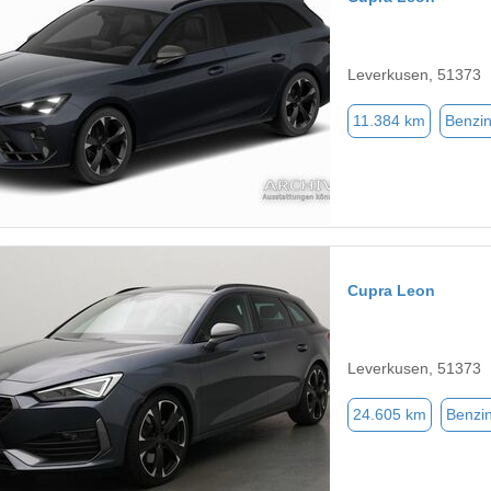
Leverkusen, 51373
11.384 km
Benzi
Cupra Leon
Leverkusen, 51373
24.605 km
Benzi