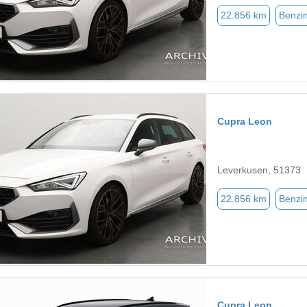
22.856 km
Benzi
Cupra Leon
Leverkusen, 51373
22.856 km
Benzi
Cupra Leon