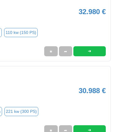
32.980 €
n
110 kw (150 PS)
➜
★
➦
30.988 €
n
221 kw (300 PS)
➜
★
➦