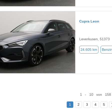
Cupra Leon
Leverkusen, 51373
24.605 km
Benzi
1 - 10 von 158
1
2
3
4
5