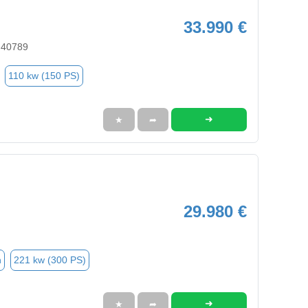
33.990 €
 40789
110 kw (150 PS)
➜
★
➦
29.980 €
n
221 kw (300 PS)
➜
★
➦