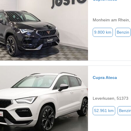
Monheim am Rhein,
9.800 km
Benzin
Cupra Ateca
Leverkusen, 51373
52.961 km
Benzi