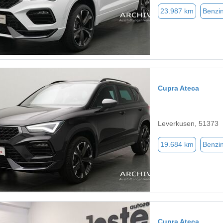
23.987 km
Benzi
Cupra Ateca
Leverkusen, 51373
19.684 km
Benzi
Cupra Ateca