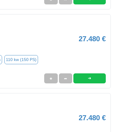
27.480 €
n
110 kw (150 PS)
➜
★
➦
27.480 €