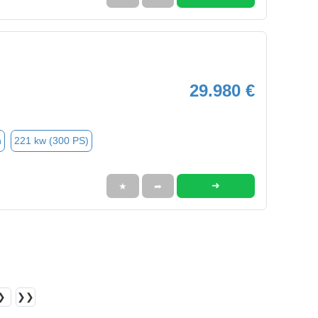
29.980 €
n
221 kw (300 PS)
➜
★
➦
❯
❯❯