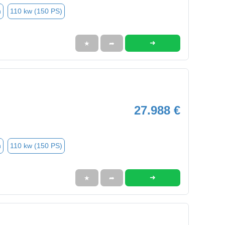
n
110 kw (150 PS)
➜
★
➦
27.988 €
n
110 kw (150 PS)
➜
★
➦