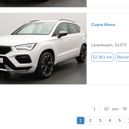
Cupra Ateca
Leverkusen, 51373
52.961 km
Benzi
1 - 10 von 78
1
2
3
4
5