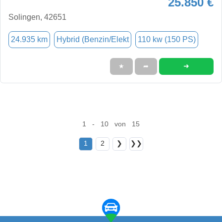
25.850 €
Solingen, 42651
24.935 km
Hybrid (Benzin/Elekt
110 kw (150 PS)
➜
★
➦
1 - 10 von 15
1
2
❯
❯❯