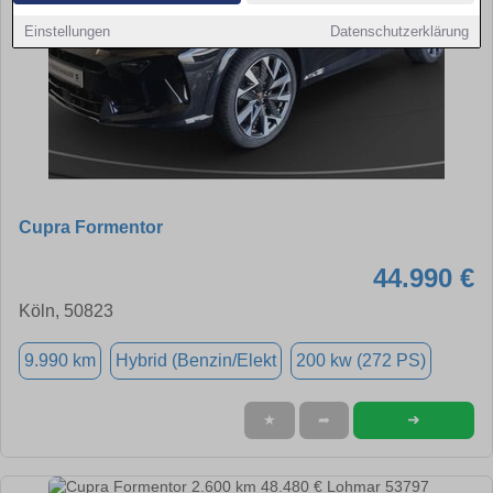
Einstellungen
Datenschutzerklärung
Cupra Formentor
44.990 €
Köln, 50823
9.990 km
Hybrid (Benzin/Elekt
200 kw (272 PS)
➜
★
➦