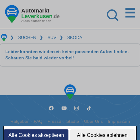
☰
Automarkt
Leverkusen
.de
Autos einfach finden
❯
SUCHEN
❯
SUV
❯
SKODA
Leider konnten wir derzeit keine passenden Autos finden.
Schauen Sie bald wieder vorbei!
Ratgeber
FAQ
Presse
Städte
Über Uns
Impressum
Datenschutz
Cookies
Alle Cookies akzeptieren
Alle Cookies ablehnen