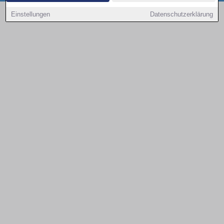
Copyright © 2000 - 2026 | 1A Infosysteme GmbH | Content by: 1a-sites-autos
Einstellungen
Datenschutzerklärung
08.08.2026