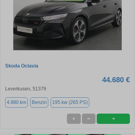
Skoda Octavia
44.680 €
Leverkusen, 51379
4.980 km
Benzin
195 kw (265 PS)
➜
★
➦