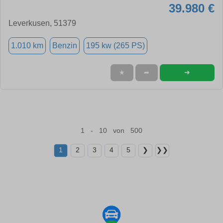
39.980 €
Leverkusen, 51379
1.010 km
Benzin
195 kw (265 PS)
➜
★
➦
1 - 10 von 500
1
2
3
4
5
❯
❯❯