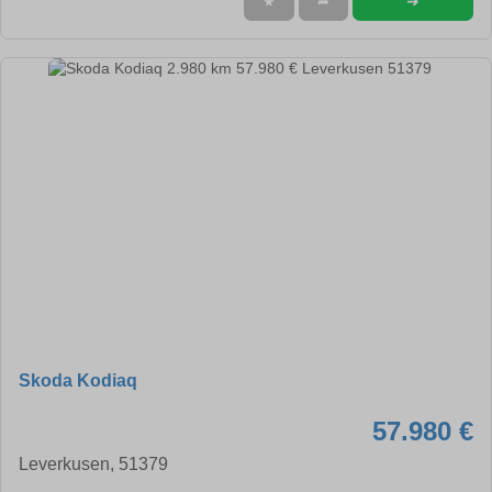
➜
★
➦
Skoda Kodiaq
57.980 €
Leverkusen, 51379