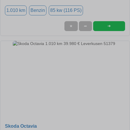
1.010 km
Benzin
85 kw (116 PS)
➜
★
➦
Skoda Octavia