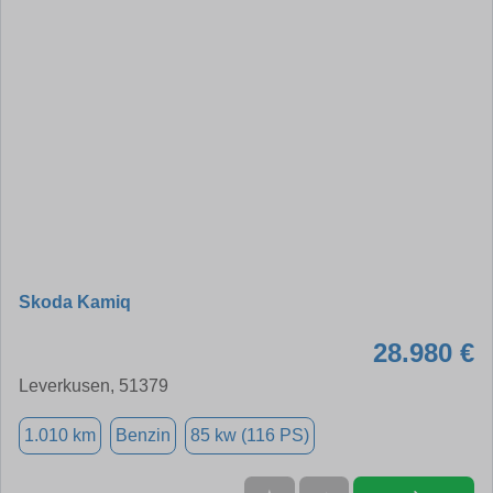
Skoda Kamiq
28.980 €
Leverkusen, 51379
1.010 km
Benzin
85 kw (116 PS)