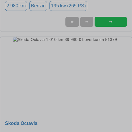
2.980 km
Benzin
195 kw (265 PS)
➜
★
➦
Skoda Octavia