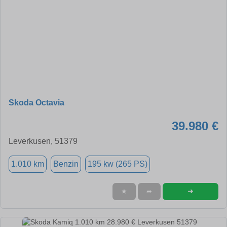
Skoda Octavia
39.980 €
Leverkusen, 51379
1.010 km
Benzin
195 kw (265 PS)
➜
★
➦