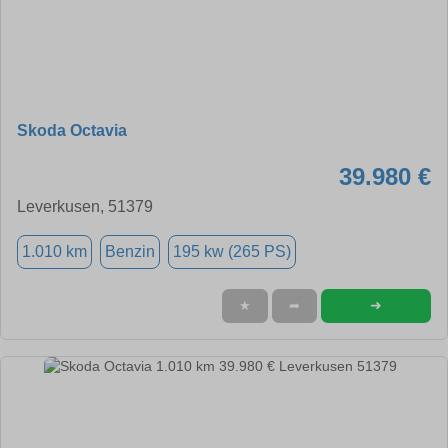
Skoda Octavia
39.980 €
Leverkusen, 51379
1.010 km
Benzin
195 kw (265 PS)
➜
★
➦