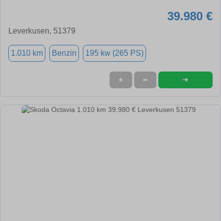
39.980 €
Leverkusen, 51379
1.010 km
Benzin
195 kw (265 PS)
➜
★
➦