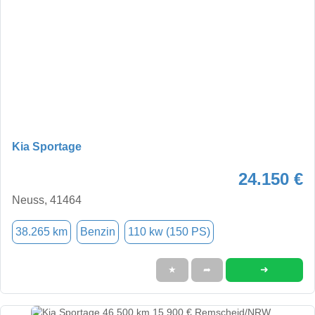
Kia Sportage
24.150 €
Neuss, 41464
38.265 km
Benzin
110 kw (150 PS)
➜
★
➦