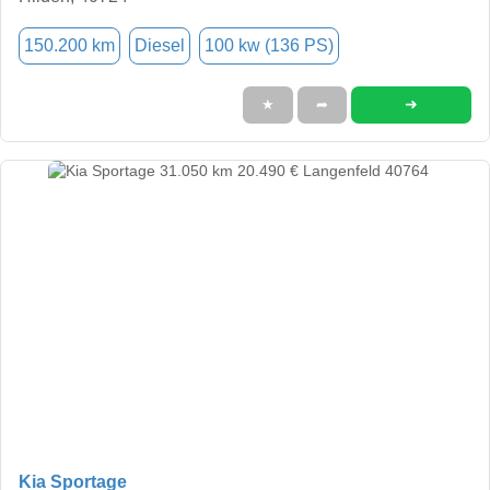
150.200 km
Diesel
100 kw (136 PS)
➜
★
➦
Kia Sportage