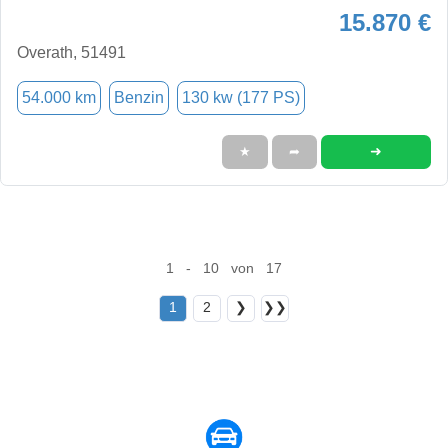
15.870 €
Overath, 51491
54.000 km
Benzin
130 kw (177 PS)
➜
★
➦
1 - 10 von 17
1
2
❯
❯❯