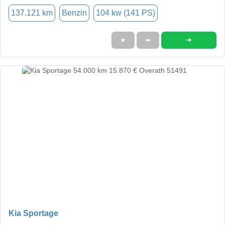
137.121 km
Benzin
104 kw (141 PS)
➜
★
➦
Kia Sportage