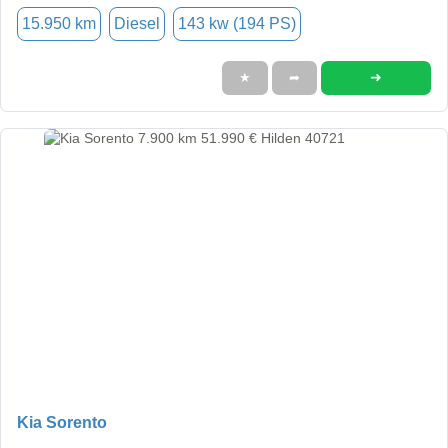
15.950 km
Diesel
143 kw (194 PS)
➜
★
➦
Kia Sorento