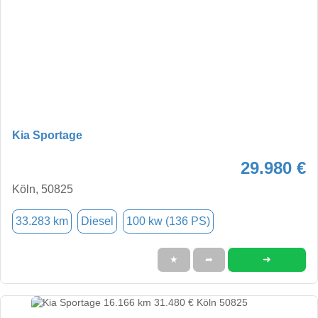
Kia Sportage
29.980 €
Köln, 50825
33.283 km
Diesel
100 kw (136 PS)
➜
★
➦