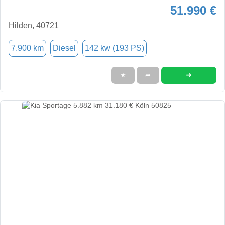
51.990 €
Hilden, 40721
7.900 km
Diesel
142 kw (193 PS)
➜
★
➦