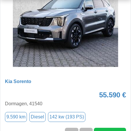
Kia Sorento
55.590 €
Dormagen, 41540
9.590 km
Diesel
142 kw (193 PS)