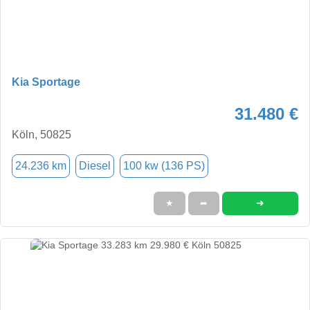
Kia Sportage
31.480 €
Köln, 50825
24.236 km
Diesel
100 kw (136 PS)
➜
★
➦