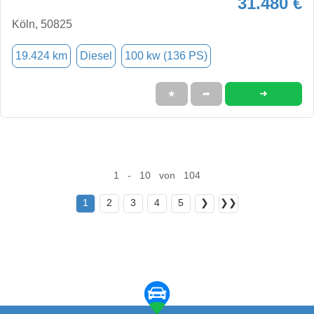
31.480 €
Köln, 50825
19.424 km
Diesel
100 kw (136 PS)
➜
★
➦
1 - 10 von 104
1
2
3
4
5
❯
❯❯