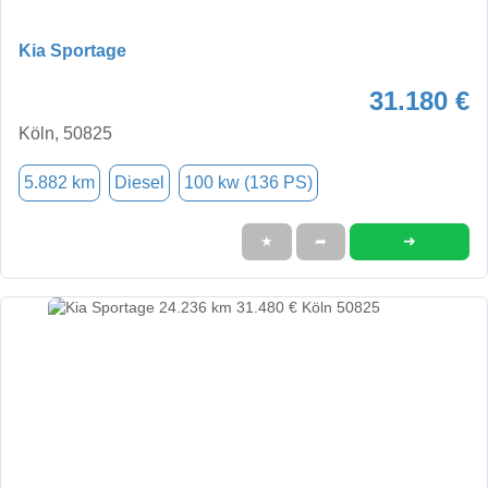
Kia Sportage
31.180 €
Köln, 50825
5.882 km
Diesel
100 kw (136 PS)
➜
★
➦