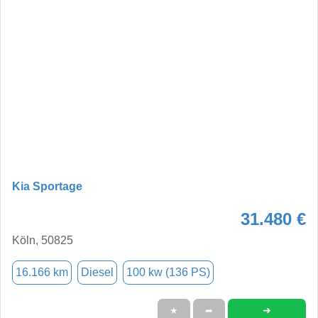
Kia Sportage
31.480 €
Köln, 50825
16.166 km
Diesel
100 kw (136 PS)
➜
★
➦