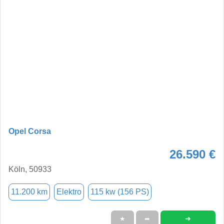
Opel Corsa
26.590 €
Köln, 50933
11.200 km
Elektro
115 kw (156 PS)
➜
★
➦