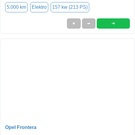
5.000 km
Elektro
157 kw (213 PS)
➜
★
➦
Opel Frontera