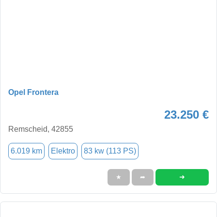
Opel Frontera
23.250 €
Remscheid, 42855
6.019 km
Elektro
83 kw (113 PS)
➜
★
➦