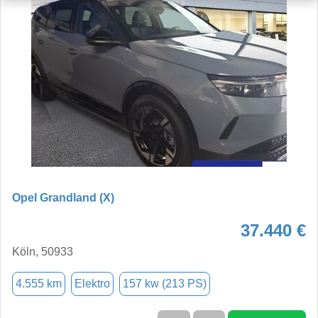
Opel Grandland (X)
37.440 €
Köln, 50933
4.555 km
Elektro
157 kw (213 PS)