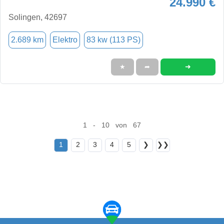
24.990 €
Solingen, 42697
2.689 km
Elektro
83 kw (113 PS)
➜
★
➦
1 - 10 von 67
1
2
3
4
5
❯
❯❯