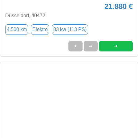
21.880 €
Düsseldorf, 40472
4.500 km
Elektro
83 kw (113 PS)
➜
★
➦