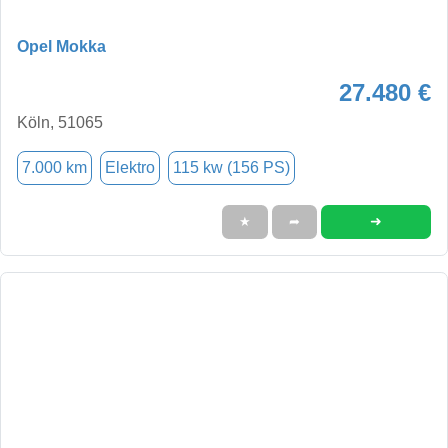
Opel Mokka
27.480 €
Köln, 51065
7.000 km
Elektro
115 kw (156 PS)
➜
★
➦