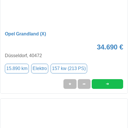
Opel Grandland (X)
34.690 €
Düsseldorf, 40472
15.890 km
Elektro
157 kw (213 PS)
➜
★
➦