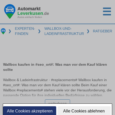
Automarkt
☰
Leverkusen
.de
Autos einfach finden
EXPERTEN-
WALLBOX-UND-
❯
❯
❯
RATGEBER
FINDEN
LADEINFRASTRUKTUR
Wallbox kaufen in #seo_ort#: Was man vor dem Kauf klären
sollte
Wallbox & Ladeinfrastruktur · #replacements# Wallbox kaufen in
#seo_ort#: Was man vor dem Kauf klären sollte Beim Kauf einer
Wallbox #replacements# stehen viele vor der Herausforderung, die
passende Option für ihre individuellen Bedürfnisse zu wählen.
Essentielle Entscheidungskriterien wie Ladeleistung, Anschlussart
weiterlesen
und Smart-Charging-Funktionen spielen hierbei eine
entscheidende Rolle. In diesem Ratgeber erhalten Sie
Alle Cookies akzeptieren
Alle Cookies ablehnen