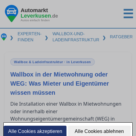
Automarkt
☰
Leverkusen
.de
Autos einfach finden
EXPERTEN-
WALLBOX-UND-
RATGEBER
❯
❯
❯
FINDEN
LADEINFRASTRUKTUR
Wallbox & Ladeinfrastruktur · in Leverkusen
Wallbox in der Mietwohnung oder
WEG: Was Mieter und Eigentümer
wissen müssen
Die Installation einer
in Mietwohnungen
Wallbox
oder innerhalb einer
Wohnungseigentümergemeinschaft (WEG) in
Leverkusen wirft viele rechtliche und technische
Alle Cookies akzeptieren
Alle Cookies ablehnen
Fragen für Mieter und Eigentümer auf. Während