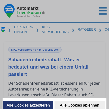
Automarkt
☰
Leverkusen
.de
Autos einfach finden
EXPERTEN-
KFZ-
RATGEBER
C4
❯
❯
❯
❯
FINDEN
VERSICHERUNG
KFZ-Versicherung · in Leverkusen
Schadenfreiheitsrabatt: Was er
bedeutet und was bei einem Unfall
passiert
Der Schadenfreiheitsrabatt ist essenziell für jeden
Autofahrer, der eine KFZ-Versicherung in
Leverkusen abschließt. Dieser Rabatt, auch SF-
Klasse genannt, kann erhebliche Einsparungen
Alle Cookies akzeptieren
Alle Cookies ablehnen
bei der Versicherungsprämie bedeuten. Doch was