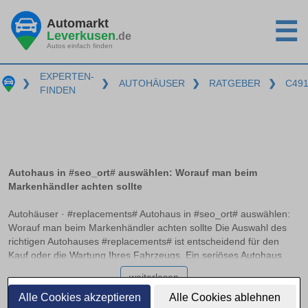
Automarkt
☰
Leverkusen
.de
Autos einfach finden
EXPERTEN-
❯
❯
AUTOHÄUSER
❯
RATGEBER
❯
C49
FINDEN
Autohaus in #seo_ort# auswählen: Worauf man beim
Markenhändler achten sollte
Autohäuser · #replacements# Autohaus in #seo_ort# auswählen:
Worauf man beim Markenhändler achten sollte Die Auswahl des
richtigen Autohauses #replacements# ist entscheidend für den
Kauf oder die Wartung Ihres Fahrzeugs. Ein seriöses Autohaus
zeichnet sich durch Transparenz, Fachkompetenz und
weiterlesen
Zuverlässigkeit aus. Doch wie unterscheidet man zwischen einem
Vertragshändler, autorisierten Servicepartnern und freien
Alle Cookies akzeptieren
Alle Cookies ablehnen