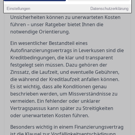
Vorfälligkeitsentschädigungen bedeuten oder
Einstellungen
Datenschutzerklärung
wann ein Widerruf möglich ist. Diese
Unsicherheiten können zu unerwarteten Kosten
führen – unser Ratgeber bietet Ihnen die
notwendige Orientierung.
Ein wesentlicher Bestandteil eines
Autofinanzierungsvertrags in Leverkusen sind die
Kreditbedingungen, die klar und transparent
festgelegt sein müssen. Dazu gehören der
Zinssatz, die Laufzeit, und eventuelle Gebühren,
die während der Kreditlaufzeit anfallen können.
Es ist wichtig, dass alle Konditionen genau
beschrieben werden, um Missverständnisse zu
vermeiden. Ein fehlender oder unklarer
Vertragspassus kann später zu Streitigkeiten
oder unerwarteten Kosten führen.
Besonders wichtig in einem Finanzierungsvertrag
ist die Klausel zur Vorfälligkeitsentschädigung,