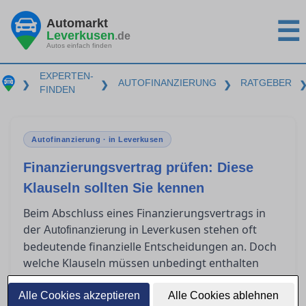
Automarkt
☰
Leverkusen
.de
Autos einfach finden
EXPERTEN-
AUTOFINANZIERUNG
RATGEBER
❯
❯
❯
FINDEN
Autofinanzierung · in Leverkusen
Finanzierungsvertrag prüfen: Diese
Klauseln sollten Sie kennen
Beim Abschluss eines Finanzierungsvertrags in
der
in Leverkusen stehen oft
Autofinanzierung
bedeutende finanzielle Entscheidungen an. Doch
welche Klauseln müssen unbedingt enthalten
sein, um rechtlich abgesichert zu sein? Viele
Verbraucher sind unsicher, was
Alle Cookies akzeptieren
Alle Cookies ablehnen