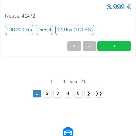
3.999 €
Neuss, 41472
198.200 km
Diesel
120 kw (163 PS)
➜
★
➦
1 - 10 von 71
1
2
3
4
5
❯
❯❯