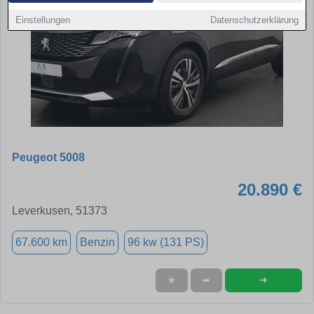
Einstellungen
Datenschutzerklärung
Peugeot 5008
20.890 €
Leverkusen, 51373
67.600 km
Benzin
96 kw (131 PS)
➜
★
➦