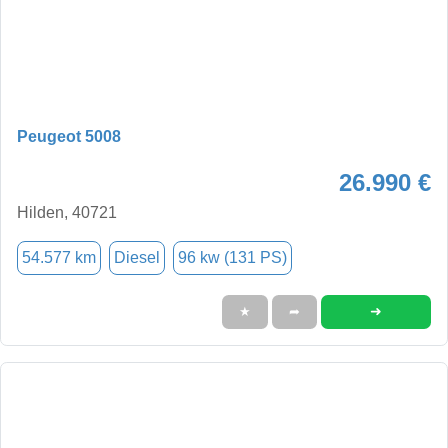
Peugeot 5008
26.990 €
Hilden, 40721
54.577 km
Diesel
96 kw (131 PS)
➜
★
➦