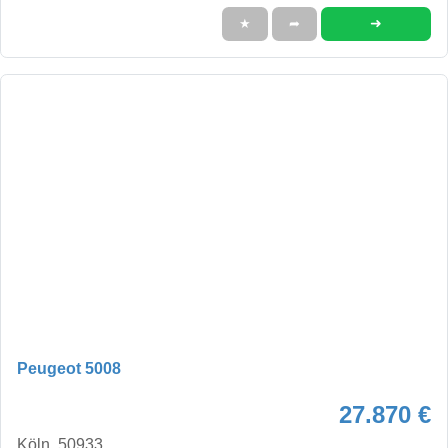
➜
★
➦
Peugeot 5008
27.870 €
Köln, 50933