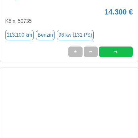
14.300 €
Köln, 50735
113.100 km
Benzin
96 kw (131 PS)
➜
★
➦