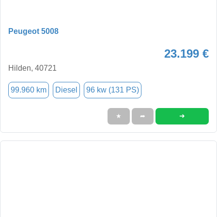
Peugeot 5008
23.199 €
Hilden, 40721
99.960 km
Diesel
96 kw (131 PS)
➜
★
➦