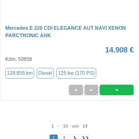
Mercedes E 220 CDI ELEGANCE AUT NAVI XENON
PARCTRONIC AHK
14.908 €
Köln, 50858
129.855 km
Diesel
125 kw (170 PS)
➜
★
➦
1 - 10 von 19
1
2
❯
❯❯