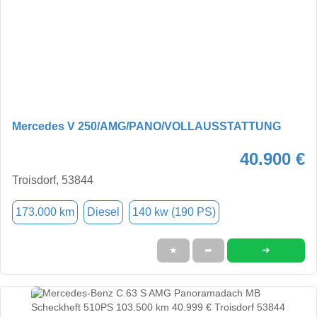
Mercedes V 250/AMG/PANO/VOLLAUSSTATTUNG
40.900 €
Troisdorf, 53844
173.000 km
Diesel
140 kw (190 PS)
➜
★
➦