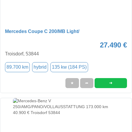
Mercedes Coupe C 200/MB Light/
27.490 €
Troisdorf, 53844
89.700 km
hybrid
135 kw (184 PS)
➜
★
➦