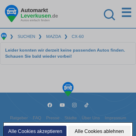
☰
Automarkt
Leverkusen
.de
Autos einfach finden
❯
SUCHEN
❯
MAZDA
❯
CX-60
Leider konnten wir derzeit keine passenden Autos finden.
Schauen Sie bald wieder vorbei!
Ratgeber
FAQ
Presse
Städte
Über Uns
Impressum
Datenschutz
Cookies
Alle Cookies akzeptieren
Alle Cookies ablehnen