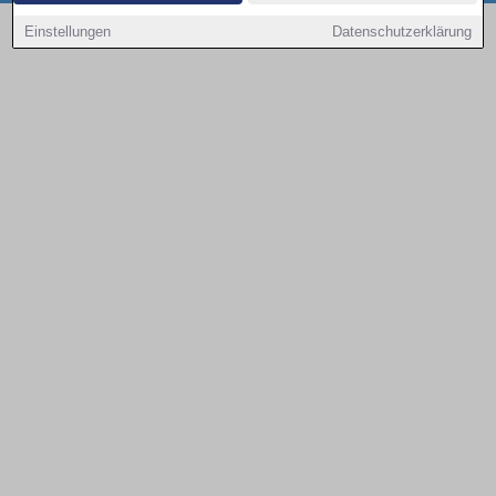
Copyright © 2000 - 2026 | 1A Infosysteme GmbH | Content by: 1a-sites-autos
Einstellungen
Datenschutzerklärung
09.08.2026