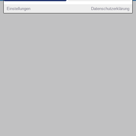
Copyright © 2000 - 2026 | 1A Infosysteme GmbH | Content by: 1a-sites-autos
Einstellungen
Datenschutzerklärung
08.08.2026