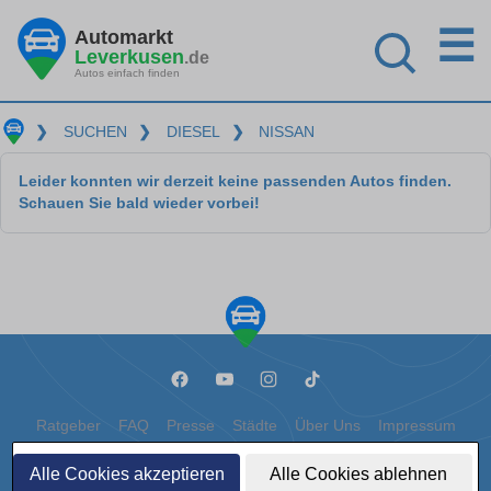
☰
Automarkt
Leverkusen
.de
Autos einfach finden
❯
SUCHEN
❯
DIESEL
❯
NISSAN
Leider konnten wir derzeit keine passenden Autos finden.
Schauen Sie bald wieder vorbei!
Ratgeber
FAQ
Presse
Städte
Über Uns
Impressum
Datenschutz
Cookies
Alle Cookies akzeptieren
Alle Cookies ablehnen