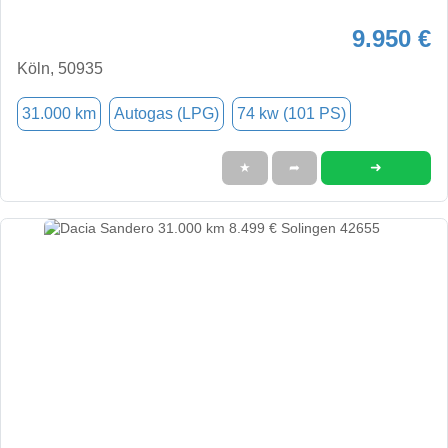
9.950 €
Köln, 50935
31.000 km
Autogas (LPG)
74 kw (101 PS)
➜
★
➦