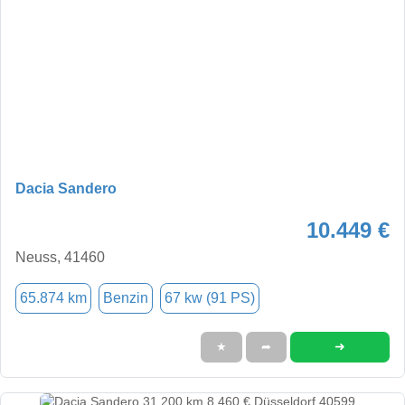
Dacia Sandero
10.449 €
Neuss, 41460
65.874 km
Benzin
67 kw (91 PS)
➜
★
➦