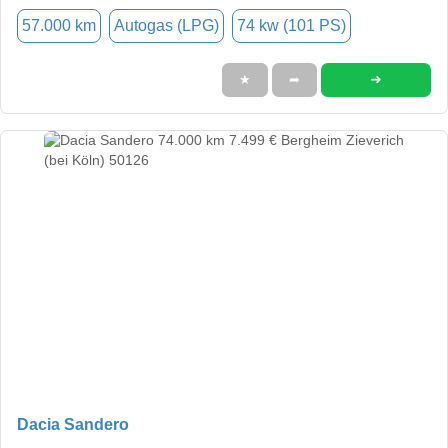
57.000 km
Autogas (LPG)
74 kw (101 PS)
➜
★
➦
Dacia Sandero