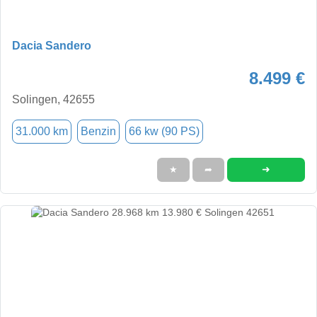
Dacia Sandero
8.499 €
Solingen, 42655
31.000 km
Benzin
66 kw (90 PS)
➜
★
➦