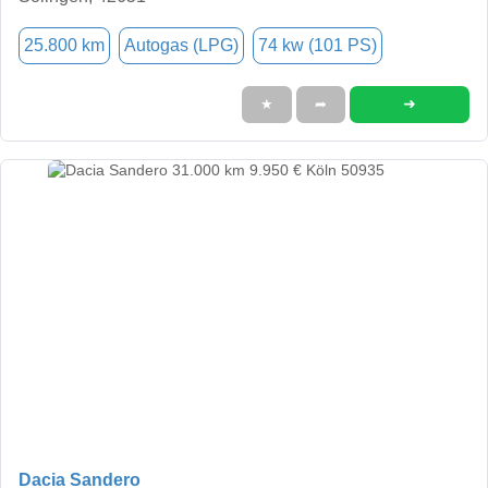
25.800 km
Autogas (LPG)
74 kw (101 PS)
➜
★
➦
Dacia Sandero