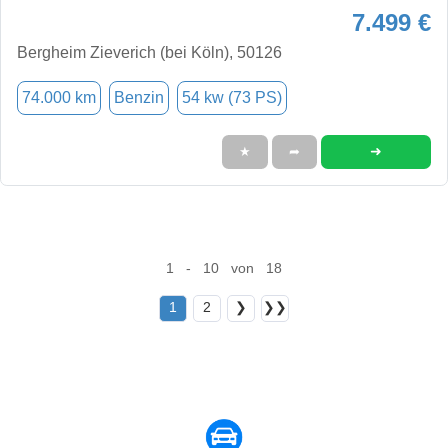
7.499 €
Bergheim Zieverich (bei Köln), 50126
74.000 km
Benzin
54 kw (73 PS)
➜
★
➦
1 - 10 von 18
1
2
❯
❯❯