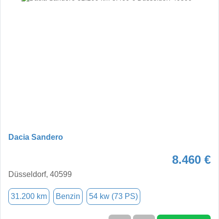
Dacia Sandero
8.460 €
Düsseldorf, 40599
31.200 km
Benzin
54 kw (73 PS)