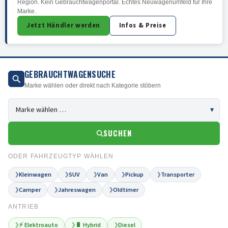
Region. Kein Gebrauchtwagenportal. Echtes Neuwagenumfeld für Ihre
Marke.
Jetzt Händler werden
Infos & Preise
GEBRAUCHTWAGENSUCHE
Marke wählen oder direkt nach Kategorie stöbern
SUCHEN
ODER FAHRZEUGTYP WÄHLEN
Kleinwagen
SUV
Van
Pickup
Transporter
❯
❯
❯
❯
❯
Camper
Jahreswagen
Oldtimer
❯
❯
❯
ANTRIEB
⚡ Elektroauto
🔋 Hybrid
Diesel
❯
❯
❯