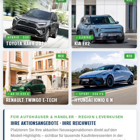
HYBRID · SUV
⚡ ELEKTRO
TOYOTA RAV4 2026
KIA EV2
NEU
NEU
⚡ AB 19.990 €
⚡ SPORT · 650 PS
RENAULT TWINGO E-TECH
HYUNDAI IONIQ 6 N
FÜR AUTOHÄUSER & HÄNDLER · REGION LEVERKUSEN
IHRE AKTIONSANGEBOTE · IHRE REICHWEITE
Platzieren Sie Ihre aktuellen Neuwagenaktionen direkt auf den
Modell-Highlights – sichtbar für tausende Kaufinteressenten in der