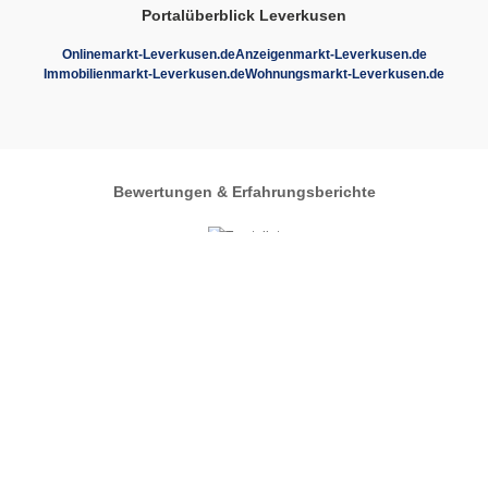
Portalüberblick Leverkusen
Onlinemarkt-Leverkusen.de
Anzeigenmarkt-Leverkusen.de
Immobilienmarkt-Leverkusen.de
Wohnungsmarkt-Leverkusen.de
Bewertungen & Erfahrungsberichte
Autos-im-Umkreis.de
Zentrales Regionalportal
Automarkt